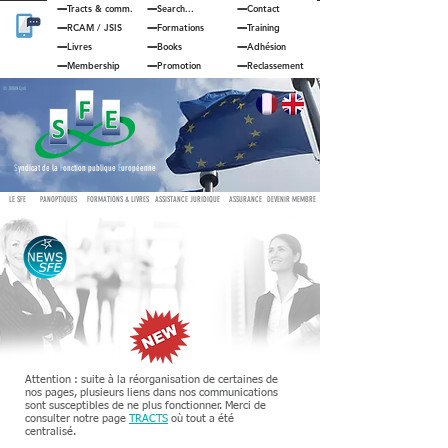
Tracts & comm.
Search...
Contact
RCAM
/
JSIS
Formations
Training
Livres
Books
Adhésion
Membership
Promotion
Reclassement
© JOUAN Cyril
S
yndicat de la
F
onction publique
E
uropéenne
LE SFE
PANOPTIQUES
FORMATIONS & LIVRES
ASSISTANCE JURIDIQUE
ASSURANCE
DEVENIR MEMBRE
Attention : suite à la réorganisation de certaines de
nos pages, plusieurs liens dans nos communications
sont susceptibles de ne plus fonctionner. Merci de
consulter notre page
TRACTS
où tout a été
centralisé.