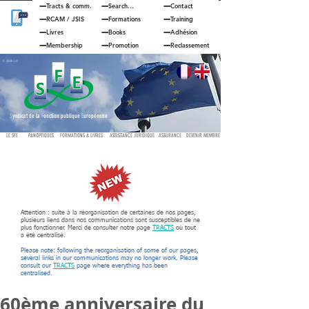
Tracts & comm.
Search...
Contact
RCAM
/
JSIS
Formations
Training
Livres
Books
Adhésion
Membership
Promotion
Reclassement
© JOUAN Cyril
S
yndicat de la
F
onction publique
E
uropéenne
LE SFE
PANOPTIQUES
FORMATIONS & LIVRES
ASSISTANCE JURIDIQUE
ASSURANCE
DEVENIR MEMBRE
Attention : suite à la réorganisation de certaines de nos pages,
plusieurs liens dans nos communications sont susceptibles de ne
plus fonctionner. Merci de consulter notre page
TRACTS
où tout
a été centralisé.
Please note: following the reorganisation of some of our pages,
several links in our communications may no longer work. Please
consult our
TRACTS
page where everything has been
centralised.
60ème anniversaire du