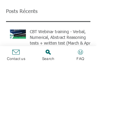
Posts Récents
CBT Webinar training - Verbal,
Numerical, Abstract Reasoning
tests + written test (March & April
2026) + Books
Contact us
Search
FAQ
Webinaires CBT : tests de
raisonnement Verbal, Numérique,
Abstrait + épreuve écrite (mars &
avril 2026) et livres !
(Members) SFE helps its members
who want to train for the new
EPSO exams
(Membres) le SFE vous vient en