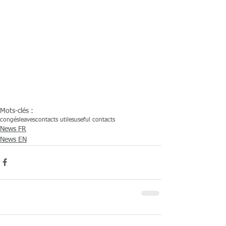
Mots-clés :
congés
leaves
contacts utiles
useful contacts
News FR
News EN