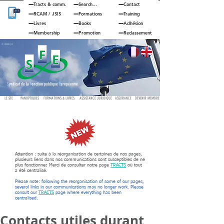
Tracts & comm.
Search...
Contact
RCAM
/
JSIS
Formations
Training
Livres
Books
Adhésion
Membership
Promotion
Reclassement
© JOUAN Cyril
S
yndicat de la
F
onction publique
E
uropéenne
LE SFE
PANOPTIQUES
FORMATIONS & LIVRES
ASSISTANCE JURIDIQUE
ASSURANCE
DEVENIR MEMBRE
Attention : suite à la réorganisation de certaines de nos pages,
plusieurs liens dans nos communications sont susceptibles de ne
plus fonctionner. Merci de consulter notre page
TRACTS
où tout
a été centralisé.
Please note: following the reorganisation of some of our pages,
several links in our communications may no longer work. Please
consult our
TRACTS
page where everything has been
centralised.
Contacts utiles durant