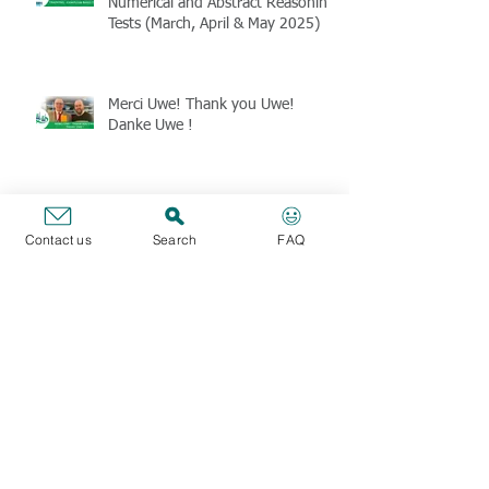
Numerical and Abstract Reasoning
Tests (March, April & May 2025)
Merci Uwe! Thank you Uwe!
Danke Uwe !
Formations CBT : tests de
Contact us
Search
FAQ
raisonnement Verbal, Numérique
et Abstrait (janvier, février & mars
2025)
CBT Webinar training - Verbal,
Numerical and Abstract Reasoning
Tests (January, February & March
2025)
The SFE union is thinking about