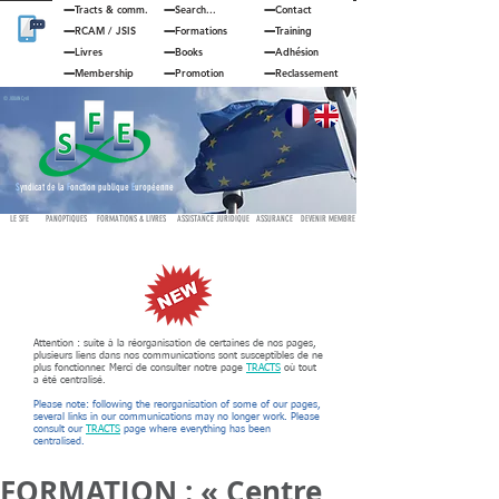
Tracts & comm.
Search...
Contact
RCAM
/
JSIS
Formations
Training
Livres
Books
Adhésion
Membership
Promotion
Reclassement
© JOUAN Cyril
S
yndicat de la
F
onction publique
E
uropéenne
LE SFE
PANOPTIQUES
FORMATIONS & LIVRES
ASSISTANCE JURIDIQUE
ASSURANCE
DEVENIR MEMBRE
Attention : suite à la réorganisation de certaines de nos pages,
plusieurs liens dans nos communications sont susceptibles de ne
plus fonctionner. Merci de consulter notre page
TRACTS
où tout
a été centralisé.
Please note: following the reorganisation of some of our pages,
several links in our communications may no longer work. Please
consult our
TRACTS
page where everything has been
centralised.
FORMATION : « Centre