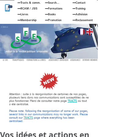
Tracts & comm.
Search...
Contact
RCAM
/
JSIS
Formations
Training
Livres
Books
Adhésion
Membership
Promotion
Reclassement
© JOUAN Cyril
S
yndicat de la
F
onction publique
E
uropéenne
LE SFE
PANOPTIQUES
FORMATIONS & LIVRES
ASSISTANCE JURIDIQUE
ASSURANCE
DEVENIR MEMBRE
Attention : suite à la réorganisation de certaines de nos pages,
plusieurs liens dans nos communications sont susceptibles de ne
plus fonctionner. Merci de consulter notre page
TRACTS
où tout
a été centralisé.
Please note: following the reorganisation of some of our pages,
several links in our communications may no longer work. Please
consult our
TRACTS
page where everything has been
centralised.
Vos idées et actions en