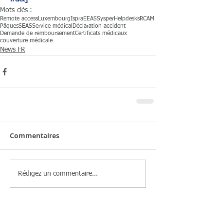
Mots-clés :
Remote access
Luxembourg
Ispra
EEAS
Sysper
Helpdesks
RCAM
Pâques
SEAS
Service médical
Déclaration accident
Demande de remboursement
Certificats médicaux
couverture médicale
News FR
Commentaires
Rédigez un commentaire...