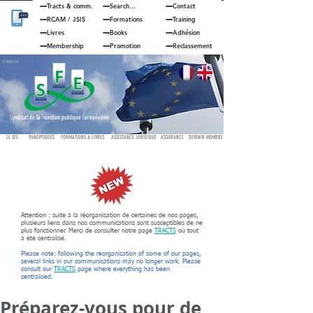
Tracts & comm.
Search...
Contact
RCAM
/
JSIS
Formations
Training
Livres
Books
Adhésion
Membership
Promotion
Reclassement
© JOUAN Cyril
S
yndicat de la
F
onction publique
E
uropéenne
LE SFE
PANOPTIQUES
FORMATIONS & LIVRES
ASSISTANCE JURIDIQUE
ASSURANCE
DEVENIR MEMBRE
Attention : suite à la réorganisation de certaines de nos pages,
plusieurs liens dans nos communications sont susceptibles de ne
plus fonctionner. Merci de consulter notre page
TRACTS
où tout
a été centralisé.
Please note: following the reorganisation of some of our pages,
several links in our communications may no longer work. Please
consult our
TRACTS
page where everything has been
centralised.
Préparez-vous pour de