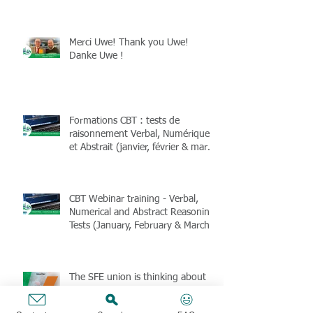
Merci Uwe! Thank you Uwe!
Danke Uwe !
Formations CBT : tests de
raisonnement Verbal, Numérique
et Abstrait (janvier, février & mars
2025)
CBT Webinar training - Verbal,
Numerical and Abstract Reasoning
Tests (January, February & March
2025)
The SFE union is thinking about
your purchasing power at the end
of 2024 (members only)