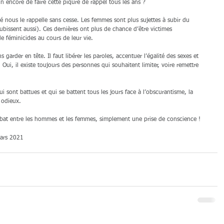
 encore de faire cette piqure de rappel tous les ans ?
ité nous le rappelle sans cesse. Les femmes sont plus sujettes à subir du 
bissent aussi). Ces dernières ont plus de chance d’être victimes 
e féminicides au cours de leur vie. 
garder en tête. Il faut libérer les paroles, accentuer l’égalité des sexes et 
 Oui, il existe toujours des personnes qui souhaitent limiter, voire remettre 
sont battues et qui se battent tous les jours face à l’obscurantisme, la 
 odieux.
bat entre les hommes et les femmes, simplement une prise de conscience !
ars 2021