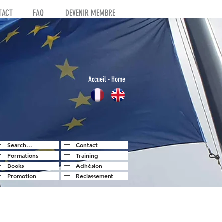
TACT
FAQ
DEVENIR MEMBRE
Accuei
l
- Home
Search...
Contact
Formations
Training
Books
Adhésion
Promotion
Reclassement