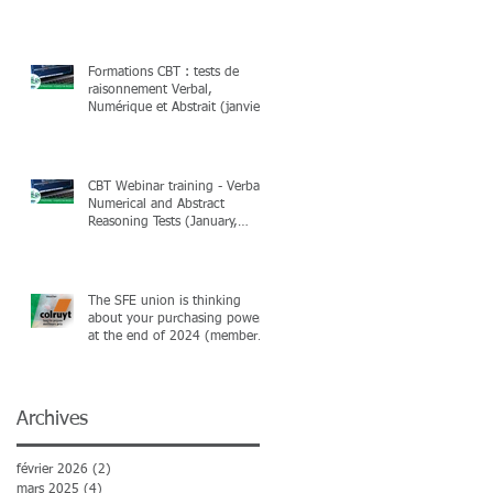
Formations CBT : tests de
raisonnement Verbal,
Numérique et Abstrait (janvier,
février & mars 2025)
CBT Webinar training - Verbal,
Numerical and Abstract
Reasoning Tests (January,
February & March 2025)
The SFE union is thinking
about your purchasing power
at the end of 2024 (members
only)
Archives
février 2026
(2)
2 posts
mars 2025
(4)
4 posts