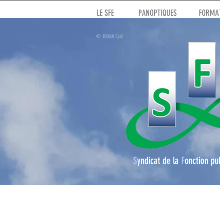
LE SFE
PANOPTIQUES
FORMAT
© JOUAN Cyril
S
yndicat de la
F
onction pu