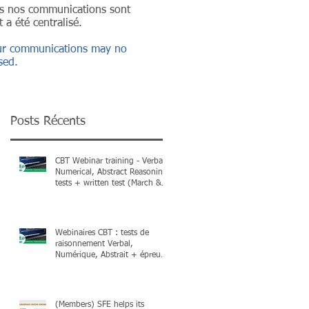
ans nos communications sont
 a été centralisé.
 our communications may no
sed.
Posts Récents
CBT Webinar training - Verbal,
Numerical, Abstract Reasoning
tests + written test (March &
April 2026) + Books
Webinaires CBT : tests de
raisonnement Verbal,
Numérique, Abstrait + épreuve
écrite (mars & avril 2026) et
livres !
(Members) SFE helps its