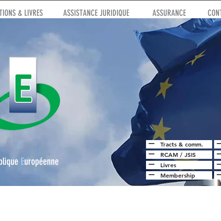
IONS & LIVRES
ASSISTANCE JURIDIQUE
ASSURANCE
CON
Tracts & comm.
RCAM
/
JSIS
blique
E
uropéenne
Livres
Membership