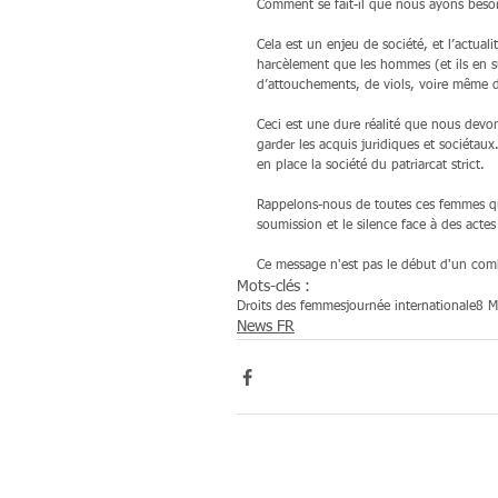
Comment se fait-il que nous ayons besoin
Cela est un enjeu de société, et l’actual
harcèlement que les hommes (et ils en su
d’attouchements, de viols, voire même d
Ceci est une dure réalité que nous devons 
garder les acquis juridiques et sociétaux.
en place la société du patriarcat strict.
Rappelons-nous de toutes ces femmes qui 
soumission et le silence face à des actes
Ce message n'est pas le début d'un com
Mots-clés :
Droits des femmes
journée internationale
8 M
News FR