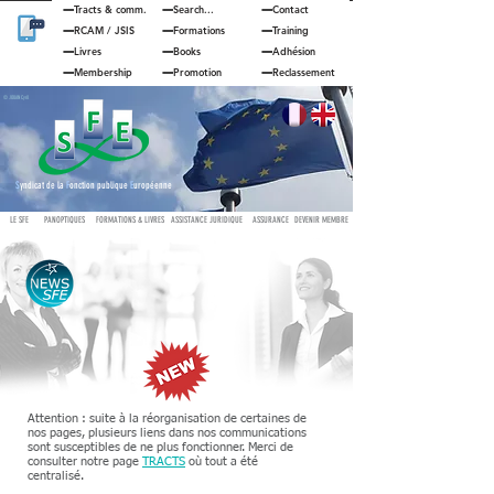
Tracts & comm.
Search...
Contact
RCAM
/
JSIS
Formations
Training
Livres
Books
Adhésion
Membership
Promotion
Reclassement
© JOUAN Cyril
S
yndicat de la
F
onction publique
E
uropéenne
LE SFE
PANOPTIQUES
FORMATIONS & LIVRES
ASSISTANCE JURIDIQUE
ASSURANCE
DEVENIR MEMBRE
Attention : suite à la réorganisation de certaines de
nos pages, plusieurs liens dans nos communications
sont susceptibles de ne plus fonctionner. Merci de
consulter notre page
TRACTS
où tout a été
centralisé.