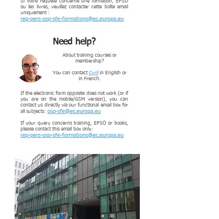
Si votre requête concerne une formation, EPSO
ou les livres, veuillez contacter cette boîte email
uniquement :
rep-pers-osp-sfe-formations@ec.europa.eu
Need help?
About training courses or
membership?
You can contact
Cyril
in English or
in French.
If the electronic form opposite does not work (or if
you are on the mobile/GSM version), you can
contact us directly via our functional email box for
osp-sfe@ec.europa.eu
all subjects:
If your query concerns training, EPSO or books,
please contact this email box only:
rep-pers-osp-sfe-formations@ec.europa.eu