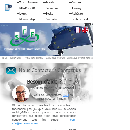
Tracts & comm.
Search...
Contact
RCAM
/
JSIS
Formations
Training
Livres
Books
Adhésion
Membership
Promotion
Reclassement
© JOUAN Cyril
S
yndicat de la
F
onction publique
E
uropéenne
LE SFE
PANOPTIQUES
FORMATIONS & LIVRES
ASSISTANCE JURIDIQUE
ASSURANCE
DEVENIR MEMBRE
Nous Contacter / Contact us
Besoin d'aide ?
Sur les formations, ou les adhésions
?
Vous pouvez contacter
Cyril
en
anglais ou en français.
Si le formulaire électronique ci-contre ne
fonctionne pas (ou que vous êtes sur la version
mobile/GSM), vous pouvez nous contacter
directement sur notre boîte email fonctionnelle
osp-
concernant tous les sujets :
sfe@ec.europa.eu