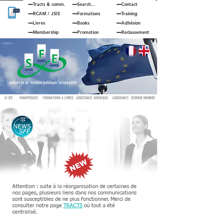
Tracts & comm.
Search...
Contact
RCAM
/
JSIS
Formations
Training
Livres
Books
Adhésion
Membership
Promotion
Reclassement
© JOUAN Cyril
S
yndicat de la
F
onction publique
E
uropéenne
LE SFE
PANOPTIQUES
FORMATIONS & LIVRES
ASSISTANCE JURIDIQUE
ASSURANCE
DEVENIR MEMBRE
Attention : suite à la réorganisation de certaines de
nos pages, plusieurs liens dans nos communications
sont susceptibles de ne plus fonctionner. Merci de
consulter notre page
TRACTS
où tout a été
centralisé.