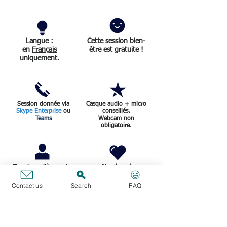
Langue :
Cette session bien-
en
Français
être est gratuite !
uniquement.
Session donnée via
Casque audio + micro
Skype Enterprise
ou
conseillés.
Teams
Webcam non
obligatoire.
Nombre de
Tous les collègues des
institutions ainsi que les
participants inscrits :
externes peuvent
Contact us
Search
FAQ
participer
0 / 25