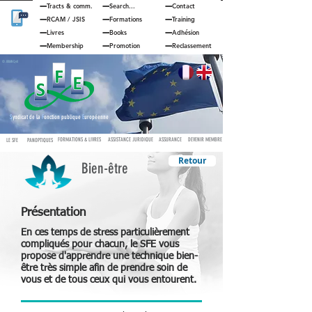
Tracts & comm.
Search...
Contact
RCAM
/
JSIS
Formations
Training
Livres
Books
Adhésion
Membership
Promotion
Reclassement
© JOUAN Cyril
S
yndicat de la
F
onction publique
E
uropéenne
FORMATIONS & LIVRES
ASSISTANCE JURIDIQUE
ASSURANCE
DEVENIR MEMBRE
LE SFE
PANOPTIQUES
Retour
Bien-être
Présentation
En ces temps de stress particulièrement
compliqués pour chacun, le SFE vous
propose d'apprendre une technique bien-
être très simple afin de prendre soin de
vous et de tous ceux qui vous entourent.