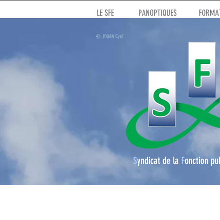
LE SFE
PANOPTIQUES
FORMAT
© JOUAN Cyril
S
yndicat de la
F
onction pu