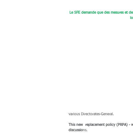
Le SFE demande que des mesures et des 
l
various Directorates-General.
This new  replacement policy (PRPA) - wh
discussio
ns.