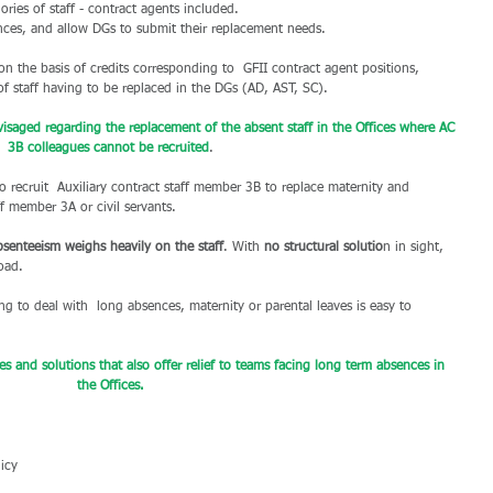
ries of staff - contract agents included.
sences, and allow DGs to submit their replacement needs.
on the basis of credits corresponding to  GFII contract agent positions, 
of staff having to be replaced in the DGs (AD, AST, SC).
aged regarding the replacement of the absent staff in the Offices where AC 
3B colleagues cannot be recruited
.
 to recruit  Auxiliary contract staff member 3B to replace maternity and 
ff member 3A or civil servants.
absenteeism weighs heavily on the staff
. With 
no structural solutio
n in sight, 
oad.
ng to deal with  long absences, maternity or parental leaves is easy to 
es and solutions that also offer relief to teams facing long term absences in 
the Offices.
icy