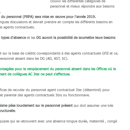
couvrir les différentes catégories de 
personnel et mieux répondre aux besoins 
.
 du personnel (PRPA) sera mise en œuvre pour l'année 2019.
longues discussions et devrait prendre en compte les différents besoins en 
es agents contractuels.
s types d'absence
 et les 
DG auront la possibilité de soumettre leurs besoins 
t sur la base de crédits correspondants à des agents contractuels GFII et ce, 
personnel absent dans les DG (AD, AST, SC).
envisagées pour le remplacement du personnel absent dans les Offices où le 
ment de collègues AC 3ter ne peut s’effectuer.
offices de recruter du personnel agent contractuel 3ter (déterminé) pour 
et parental des agents contractuels 3bis ou fonctionnaire.
éisme pèse lourdement sur le personnel présent
 qui doit assumer une très 
ructurelle
.
équipes qui se retrouvent avec une absence longue durée, maternité , congé 