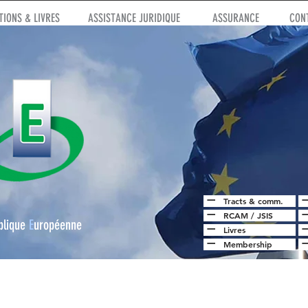
IONS & LIVRES
ASSISTANCE JURIDIQUE
ASSURANCE
CON
Tracts & comm.
RCAM
/
JSIS
blique
E
uropéenne
Livres
Membership