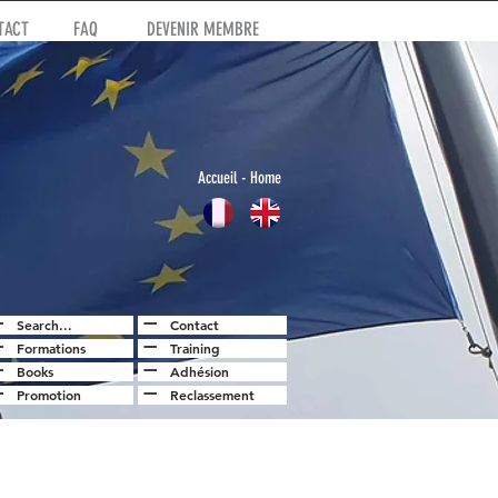
TACT
FAQ
DEVENIR MEMBRE
Accuei
l
- Home
Search...
Contact
Formations
Training
Books
Adhésion
Promotion
Reclassement