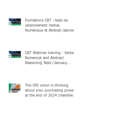
Formations CBT : tests de
raisonnement Verbal,
Numérique et Abstrait (janvier,
février & mars 2025)
CBT Webinar training - Verbal,
Numerical and Abstract
Reasoning Tests (January,
February & March 2025)
The SFE union is thinking
about your purchasing power
at the end of 2024 (members
only)