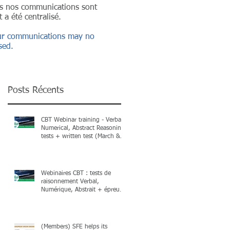
ans nos communications sont
 a été centralisé.
 our communications may no
sed.
Posts Récents
CBT Webinar training - Verbal,
Numerical, Abstract Reasoning
tests + written test (March &
April 2026) + Books
Webinaires CBT : tests de
raisonnement Verbal,
Numérique, Abstrait + épreuve
écrite (mars & avril 2026) et
livres !
(Members) SFE helps its