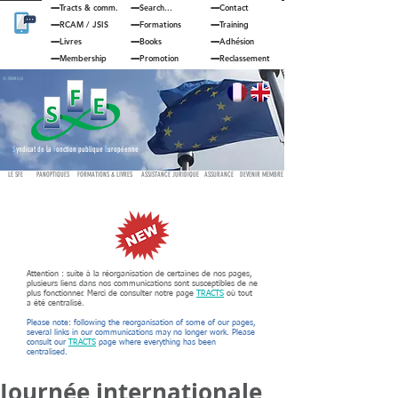
Tracts & comm.
Search...
Contact
RCAM
/
JSIS
Formations
Training
Livres
Books
Adhésion
Membership
Promotion
Reclassement
© JOUAN Cyril
S
yndicat de la
F
onction publique
E
uropéenne
LE SFE
PANOPTIQUES
FORMATIONS & LIVRES
ASSISTANCE JURIDIQUE
ASSURANCE
DEVENIR MEMBRE
Attention : suite à la réorganisation de certaines de nos pages,
plusieurs liens dans nos communications sont susceptibles de ne
plus fonctionner. Merci de consulter notre page
TRACTS
où tout
a été centralisé.
Please note: following the reorganisation of some of our pages,
several links in our communications may no longer work. Please
consult our
TRACTS
page where everything has been
centralised.
Journée internationale