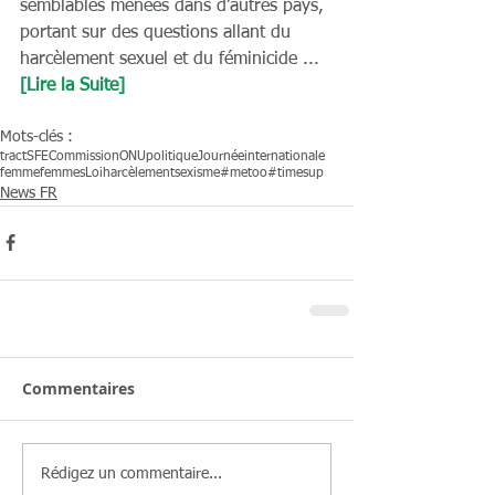
semblables menées dans d’autres pays, 
portant sur des questions allant du 
harcèlement sexuel et du féminicide ... 
[Lire la Suite]
Mots-clés :
tract
SFE
Commission
ONU
politique
Journée
internationale
femme
femmes
Loi
harcèlement
sexisme
#metoo
#timesup
News FR
Commentaires
Rédigez un commentaire...