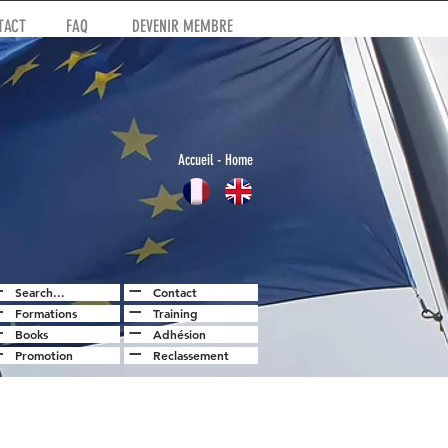
TACT
FAQ
DEVENIR MEMBRE
Accuei
l
- Home
Search...
Contact
Formations
Training
Books
Adhésion
Promotion
Reclassement