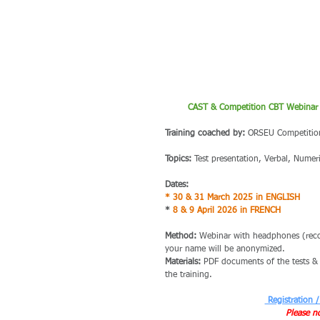
CAST & Competition CBT Webinar tr
Training coached by:
 ORSEU Competitio
Topics:
 Test presentation, Verbal, Numeri
Dates:
*
 30 & 31 March 2025 in ENGLISH
​*
8 & 9 April 2026 in FRENCH
Method:
 Webinar with headphones (reco
your name will be anonymized.
Materials:
 PDF documents of the tests & 
the training.
 Registration /
Please n