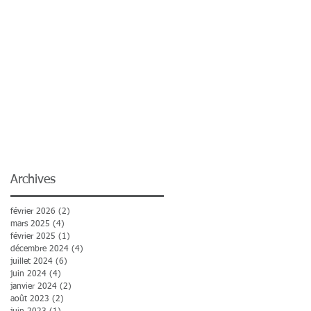
Archives
février 2026
(2)
2 posts
mars 2025
(4)
4 posts
février 2025
(1)
1 post
décembre 2024
(4)
4 posts
juillet 2024
(6)
6 posts
juin 2024
(4)
4 posts
janvier 2024
(2)
2 posts
août 2023
(2)
2 posts