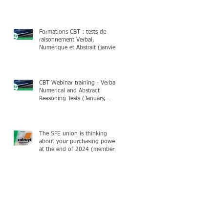
Formations CBT : tests de
raisonnement Verbal,
Numérique et Abstrait (janvier,
février & mars 2025)
CBT Webinar training - Verbal,
Numerical and Abstract
Reasoning Tests (January,
February & March 2025)
The SFE union is thinking
about your purchasing power
at the end of 2024 (members
only)