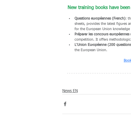
New training books have been 
Questions européennes (French)
: t
sheets, provides the latest figures 
for the European Union knowledge 
Préparer les concours européennes (
competition. It offers methodologica
L'Union Européenne (200 questions)
the European Union.
Book
 CBT Webinar training - Verbal, Numerical, Abstract Reasoning tests + written test
News EN