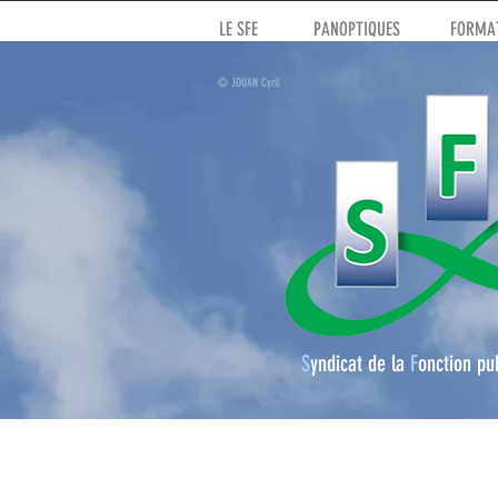
LE SFE
PANOPTIQUES
FORMAT
© JOUAN Cyril
S
yndicat de la
F
onction pu