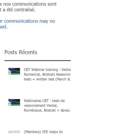
ans nos communications sont
 a été centralisé.
 our communications may no
sed.
Posts Récents
CBT Webinar training - Verbal,
Numerical, Abstract Reasoning
tests + written test (March &
April 2026) + Books
Webinaires CBT : tests de
raisonnement Verbal,
Numérique, Abstrait + épreuve
écrite (mars & avril 2026) et
livres !
(Members) SFE helps its