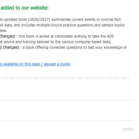
added to our website:
his updated book (2026/2027) summarises current events in concise fact 
and data, and includes multiple-choice practice questions and sample topics 
test.
français)
 : 
this book is aimed at candidates wishing to take the AD5 
l advice and training tailored to the various computer-based tests.
 (français)
 : 
a book offering corrected questions to test your knowledge of 
s available on this page / request a quote
 (March & April 2026) + Books