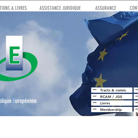
IONS & LIVRES
ASSISTANCE JURIDIQUE
ASSURANCE
CON
Tracts & comm.
RCAM
/
JSIS
blique
E
uropéenne
Livres
Membership