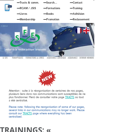
Tracts & comm.
Search...
Contact
RCAM
/
JSIS
Formations
Training
Livres
Books
Adhésion
Membership
Promotion
Reclassement
© JOUAN Cyril
S
yndicat de la
F
onction publique
E
uropéenne
LE SFE
PANOPTIQUES
FORMATIONS & LIVRES
ASSISTANCE JURIDIQUE
ASSURANCE
DEVENIR MEMBRE
Attention : suite à la réorganisation de certaines de nos pages,
plusieurs liens dans nos communications sont susceptibles de ne
plus fonctionner. Merci de consulter notre page
TRACTS
où tout
a été centralisé.
Please note: following the reorganisation of some of our pages,
several links in our communications may no longer work. Please
consult our
TRACTS
page where everything has been
centralised.
TRAININGS: «