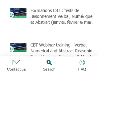
Formations CBT : tests de
raisonnement Verbal, Numérique
et Abstrait (janvier, février & mars
2025)
CBT Webinar training - Verbal,
Numerical and Abstract Reasoning
Tests (January, February & March
2025)
Contact us
Search
FAQ
The SFE union is thinking about
your purchasing power at the end
of 2024 (members only)
Archives
février 2026
(2)
2 posts
mars 2025
(4)
4 posts