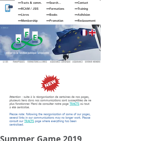
Tracts & comm.
Search...
Contact
RCAM
/
JSIS
Formations
Training
Livres
Books
Adhésion
Membership
Promotion
Reclassement
© JOUAN Cyril
S
yndicat de la
F
onction publique
E
uropéenne
LE SFE
PANOPTIQUES
FORMATIONS & LIVRES
ASSISTANCE JURIDIQUE
ASSURANCE
DEVENIR MEMBRE
Attention : suite à la réorganisation de certaines de nos pages,
plusieurs liens dans nos communications sont susceptibles de ne
plus fonctionner. Merci de consulter notre page
TRACTS
où tout
a été centralisé.
Please note: following the reorganisation of some of our pages,
several links in our communications may no longer work. Please
consult our
TRACTS
page where everything has been
centralised.
Summer Game 2019