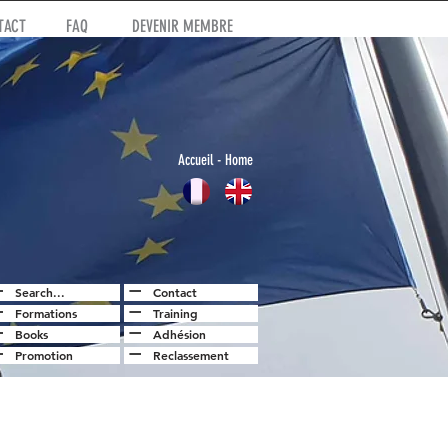
TACT
FAQ
DEVENIR MEMBRE
Accuei
l
- Home
Search...
Contact
Formations
Training
Books
Adhésion
Promotion
Reclassement