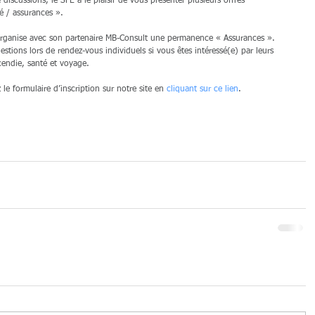
discussions, le SFE a le plaisir de vous présenter plusieurs offres 
é / assurances ».
rganise avec son partenaire MB-Consult une permanence « Assurances ». 
estions lors de rendez-vous individuels si vous êtes intéressé(e) par leurs 
cendie, santé et voyage.
le formulaire d’inscription sur notre site en 
cliquant sur ce lien
.