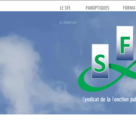
LE SFE
PANOPTIQUES
FORMAT
© JOUAN Cyril
S
yndicat de la
F
onction pu