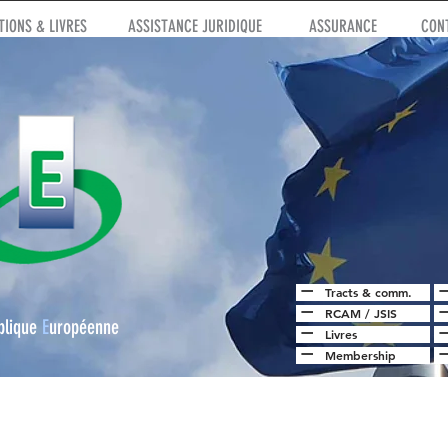
IONS & LIVRES
ASSISTANCE JURIDIQUE
ASSURANCE
CON
Tracts & comm.
RCAM
/
JSIS
blique
E
uropéenne
Livres
Membership