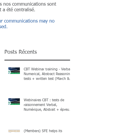
ans nos communications sont
 a été centralisé.
 our communications may no
sed.
Posts Récents
CBT Webinar training - Verbal,
Numerical, Abstract Reasoning
tests + written test (March &
April 2026) + Books
Webinaires CBT : tests de
raisonnement Verbal,
Numérique, Abstrait + épreuve
écrite (mars & avril 2026) et
livres !
(Members) SFE helps its