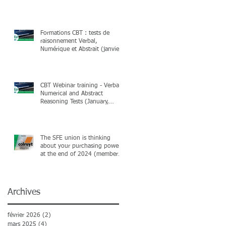
Formations CBT : tests de
raisonnement Verbal,
Numérique et Abstrait (janvier,
février & mars 2025)
CBT Webinar training - Verbal,
Numerical and Abstract
Reasoning Tests (January,
February & March 2025)
The SFE union is thinking
about your purchasing power
at the end of 2024 (members
only)
Archives
février 2026
(2)
2 posts
mars 2025
(4)
4 posts