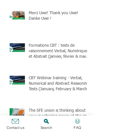
Merci Uwe! Thank you Uwe!
Danke Uwe !
Formations CBT : tests de
raisonnement Verbal, Numérique
et Abstrait (janvier, février & mars
2025)
CBT Webinar training - Verbal,
Numerical and Abstract Reasoning
Tests (January, February & March
2025)
The SFE union is thinking about
your purchasing power at the end
of 2024 (members only)
Contact us
Search
FAQ