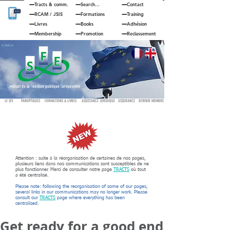
Tracts & comm.
Search...
Contact
RCAM
/
JSIS
Formations
Training
Livres
Books
Adhésion
Membership
Promotion
Reclassement
© JOUAN Cyril
S
yndicat de la
F
onction publique
E
uropéenne
LE SFE
PANOPTIQUES
FORMATIONS & LIVRES
ASSISTANCE JURIDIQUE
ASSURANCE
DEVENIR MEMBRE
Attention : suite à la réorganisation de certaines de nos pages,
plusieurs liens dans nos communications sont susceptibles de ne
plus fonctionner. Merci de consulter notre page
TRACTS
où tout
a été centralisé.
Please note: following the reorganisation of some of our pages,
several links in our communications may no longer work. Please
consult our
TRACTS
page where everything has been
centralised.
Get ready for a good end