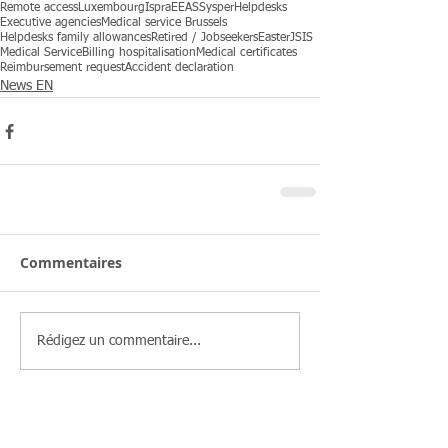
Remote access
Luxembourg
Ispra
EEAS
Sysper
Helpdesks
Executive agencies
Medical service Brussels
Helpdesks family allowances
Retired / Jobseekers
Easter
JSIS
Medical Service
Billing hospitalisation
Medical certificates
Reimbursement request
Accident declaration
News EN
Commentaires
Rédigez un commentaire...